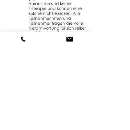
voraus. Sie sind keine
Therapie und können eine
solche nicht ersetzen. Alle
Teilnehmerinnen und
Teilnehmer tragen die volle
Verantwortung für sich selbst
und ihre Handlungen
während der Dauer eines
Seminars. Sie kommen für
alle verursachten Schäden
selbst auf und stellen
Veranstalter, Kursleiter und
Gastgeber von allen
Haftungsansprüchen frei.
5. PREISE UND ZAHLUNGSBEDINGUNGEN
5.1. Das Einzelunternehmen MIND
HEART POWER e.U., Feldgasse 32,
7304 Großwarasdorf ist gemäß
Kleinunternehmerregelung nach §
6 Abs 1 Z 27 UstG
umsatzsteuerbefreit.
5.2. Alle auf meiner Seite
genannten Preise verstehen sich
einschließlich aller Steuern und