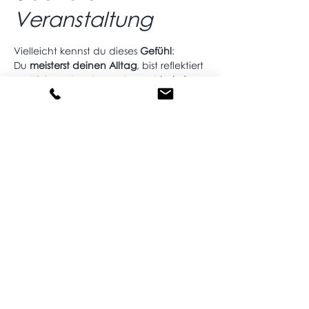
Veranstaltung
Vielleicht kennst du dieses 
Gefühl
:
Du 
meisterst deinen Alltag
, bist reflektiert 
und fein wahrnehmend – und 
trotzdem 
fehlt etwas
.
Nicht mehr Wissen. Sondern ein Ort, an 
dem du 
ankommen kannst, ohne
 etwas 
leisten
 zu 
müssen
.
Einmal im Monat begegnen wir uns in 
einem 
geschützten Raum
.
Ein vertrauter 
Ablauf 
führt durch den 
Abend:
Ritual
Mehr anzeigen