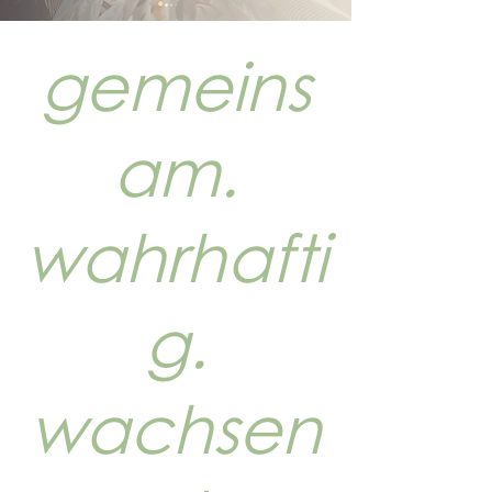
gemeins
am.
wahrhafti
g.
wachsen