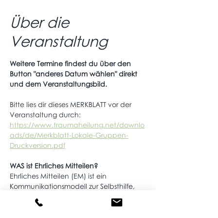
Über die
Veranstaltung
Weitere Termine findest du über den 
Button "anderes Datum wählen" direkt 
und dem Veranstaltungsbild.
Bitte lies dir dieses MERKBLATT vor der 
Veranstaltung durch: 
https://www.traumaheilung.net/downlo
ads/de/Merkblatt-Lokale-Gruppen-
Druckversion.pdf
WAS ist Ehrliches Mitteilen?
Ehrliches Mitteilen (EM) ist ein 
Kommunikationsmodell zur Selbsthilfe, 
entwickelt von Gopal Norbert Klein. 
Er ist Traumatherapeut und arbeitet 
schwerpunktmäßig mit Entwicklungs- 