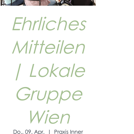
Ehrliches
Mitteilen
| Lokale
Gruppe
Wien
Do., 09. Apr.
  |  
Praxis Inner