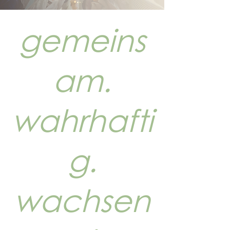
gemeins
am.
wahrhafti
g.
wachsen